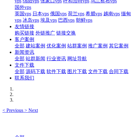
vps
绵阳vps
张家口vps
呼和浩特vps
乌兰察布vps
国外vps
英国vps
日本vps
俄国vps
荷兰vps
希腊vps
越南vps
缅甸
vps
冰岛vps
埃及vps
巴西vps
朝鲜vps
友情链接
购买链接
外链推广
链接交换
客户案例
全部
建站案例
优化案例
站群案例
推广案例
其它案例
新闻资讯
全部
站群新闻
行业资讯
网址导航
文件下载
全部
源码下载
软件下载
图片下载
文件下载
合同下载
联系我们
<
Previous
>
Next