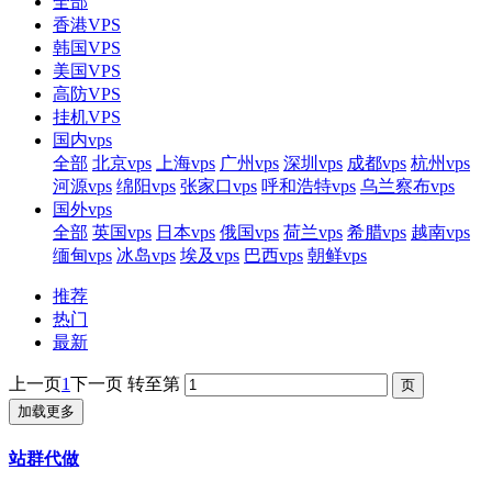
全部
香港VPS
韩国VPS
美国VPS
高防VPS
挂机VPS
国内vps
全部
北京vps
上海vps
广州vps
深圳vps
成都vps
杭州vps
河源vps
绵阳vps
张家口vps
呼和浩特vps
乌兰察布vps
国外vps
全部
英国vps
日本vps
俄国vps
荷兰vps
希腊vps
越南vps
缅甸vps
冰岛vps
埃及vps
巴西vps
朝鲜vps
推荐
热门
最新
上一页
1
下一页
转至第
加载更多
站群代做