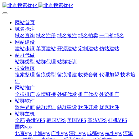
网站首页
域名抢注
域名查询
域名注册
域名抢注
域名拍卖
一口价域名
网站建设
建站步骤
单页建站
开源建站
定制建站
仿站建站
站群代做
站群类型
站群代理
站群培训
搜索留痕
搜索整理
留痕类型
留痕搭建
收费套餐
代理加盟
技术培
训
网站推广
全搜推广
友情链接
外链代发
推广代投
外贸推广
站群软件
软件界面
站群培训
站群建设
软件开发
优秀软件
站群主机
全部
香港VPS
韩国VPS
美国VPS
高防VPS
挂机VPS
国内vps
北京vps
上海vps
广州vps
深圳vps
成都vps
杭州vps
河源