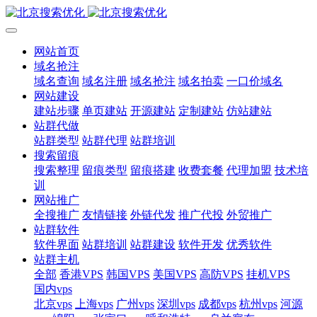
网站首页
域名抢注
域名查询
域名注册
域名抢注
域名拍卖
一口价域名
网站建设
建站步骤
单页建站
开源建站
定制建站
仿站建站
站群代做
站群类型
站群代理
站群培训
搜索留痕
搜索整理
留痕类型
留痕搭建
收费套餐
代理加盟
技术培
训
网站推广
全搜推广
友情链接
外链代发
推广代投
外贸推广
站群软件
软件界面
站群培训
站群建设
软件开发
优秀软件
站群主机
全部
香港VPS
韩国VPS
美国VPS
高防VPS
挂机VPS
国内vps
北京vps
上海vps
广州vps
深圳vps
成都vps
杭州vps
河源