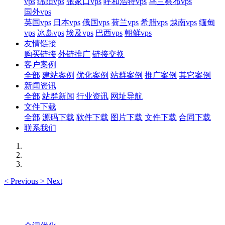
vps
绵阳vps
张家口vps
呼和浩特vps
乌兰察布vps
国外vps
英国vps
日本vps
俄国vps
荷兰vps
希腊vps
越南vps
缅甸
vps
冰岛vps
埃及vps
巴西vps
朝鲜vps
友情链接
购买链接
外链推广
链接交换
客户案例
全部
建站案例
优化案例
站群案例
推广案例
其它案例
新闻资讯
全部
站群新闻
行业资讯
网址导航
文件下载
全部
源码下载
软件下载
图片下载
文件下载
合同下载
联系我们
<
Previous
>
Next