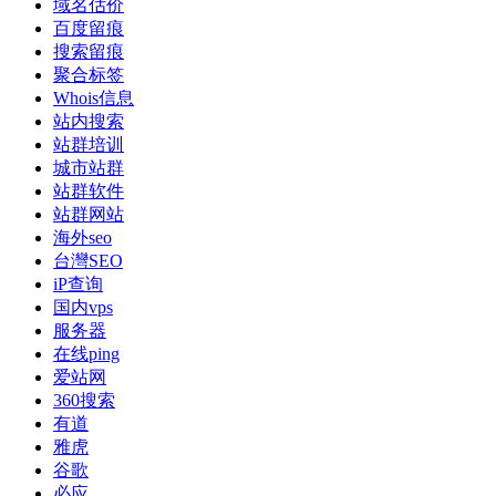
域名估价
百度留痕
搜索留痕
聚合标签
Whois信息
站内搜索
站群培训
城市站群
站群软件
站群网站
海外seo
台灣SEO
iP查询
国内vps
服务器
在线ping
爱站网
360搜索
有道
雅虎
谷歌
必应