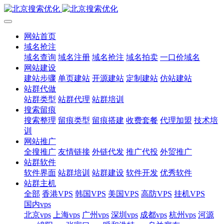
网站首页
域名抢注
域名查询
域名注册
域名抢注
域名拍卖
一口价域名
网站建设
建站步骤
单页建站
开源建站
定制建站
仿站建站
站群代做
站群类型
站群代理
站群培训
搜索留痕
搜索整理
留痕类型
留痕搭建
收费套餐
代理加盟
技术培
训
网站推广
全搜推广
友情链接
外链代发
推广代投
外贸推广
站群软件
软件界面
站群培训
站群建设
软件开发
优秀软件
站群主机
全部
香港VPS
韩国VPS
美国VPS
高防VPS
挂机VPS
国内vps
北京vps
上海vps
广州vps
深圳vps
成都vps
杭州vps
河源