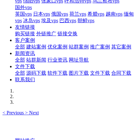
vps
绵阳vps
张家口vps
呼和浩特vps
乌兰察布vps
国外vps
英国vps
日本vps
俄国vps
荷兰vps
希腊vps
越南vps
缅甸
vps
冰岛vps
埃及vps
巴西vps
朝鲜vps
友情链接
购买链接
外链推广
链接交换
客户案例
全部
建站案例
优化案例
站群案例
推广案例
其它案例
新闻资讯
全部
站群新闻
行业资讯
网址导航
文件下载
全部
源码下载
软件下载
图片下载
文件下载
合同下载
联系我们
<
Previous
>
Next