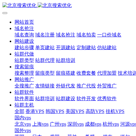
网站首页
域名抢注
域名查询
域名注册
域名抢注
域名拍卖
一口价域名
网站建设
建站步骤
单页建站
开源建站
定制建站
仿站建站
站群代做
站群类型
站群代理
站群培训
搜索留痕
搜索整理
留痕类型
留痕搭建
收费套餐
代理加盟
技术培
网站推广
全搜推广
友情链接
外链代发
推广代投
外贸推广
站群软件
软件界面
站群培训
站群建设
软件开发
优秀软件
站群主机
全部
香港VPS
韩国VPS
美国VPS
高防VPS
挂机VPS
国内vps
北京vps
上海vps
广州vps
深圳vps
成都vps
杭州vps
河源vp
国外vps