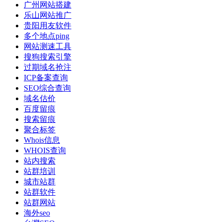
广州网站搭建
乐山网站推广
贵阳用友软件
多个地点ping
网站测速工具
搜狗搜索引擎
过期域名抢注
ICP备案查询
SEO综合查询
域名估价
百度留痕
搜索留痕
聚合标签
Whois信息
WHOIS查询
站内搜索
站群培训
城市站群
站群软件
站群网站
海外seo