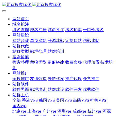
网站首页
域名抢注
域名查询
域名注册
域名抢注
域名拍卖
一口价域名
网站建设
建站步骤
单页建站
开源建站
定制建站
仿站建站
站群代做
站群类型
站群代理
站群培训
搜索留痕
搜索整理
留痕类型
留痕搭建
收费套餐
代理加盟
技术培
训
网站推广
全搜推广
友情链接
外链代发
推广代投
外贸推广
站群软件
软件界面
站群培训
站群建设
软件开发
优秀软件
站群主机
全部
香港VPS
韩国VPS
美国VPS
高防VPS
挂机VPS
国内vps
北京vps
上海vps
广州vps
深圳vps
成都vps
杭州vps
河源