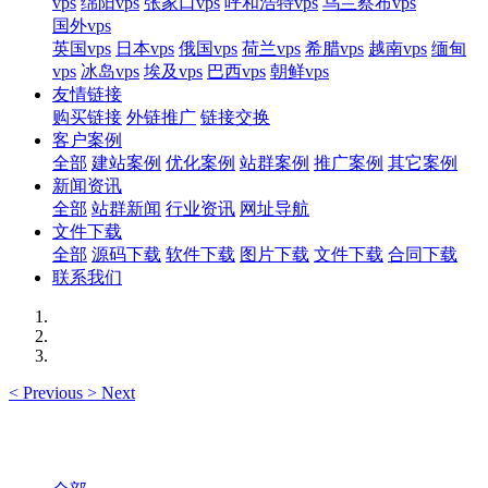
vps
绵阳vps
张家口vps
呼和浩特vps
乌兰察布vps
国外vps
英国vps
日本vps
俄国vps
荷兰vps
希腊vps
越南vps
缅甸
vps
冰岛vps
埃及vps
巴西vps
朝鲜vps
友情链接
购买链接
外链推广
链接交换
客户案例
全部
建站案例
优化案例
站群案例
推广案例
其它案例
新闻资讯
全部
站群新闻
行业资讯
网址导航
文件下载
全部
源码下载
软件下载
图片下载
文件下载
合同下载
联系我们
<
Previous
>
Next